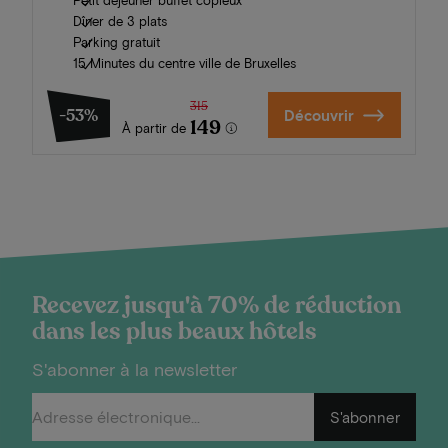
Petit déjeuner buffet copieux
Dîner de 3 plats
Parking gratuit
15 Minutes du centre ville de Bruxelles
315
-53%
Découvrir
149
À partir de
Recevez jusqu'à 70% de réduction
dans les plus beaux hôtels
S'abonner à la newsletter
S'abonner