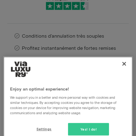
Conditions d'annulation très souples
Profitez instantanément de fortes remises
Les membres VIP bénéficient d'offres
spéciales
Enjoy an optimal experience!
Découvrez l'Hôtel Fashion Amsterdam 4 étoiles,
We support you in a better and more personal way with cookies and
situé en plein cœur animé d'Amsterdam, à
similar techniques. By accepting cookies you agree to the storage of
proximité de l'emblématique Vondelpark et du
cookies on your device for improving website navigation, marketing
communications and analyzing website usage.
charmant centre historique. Cet hôtel tendance
offre tout ce dont vous avez besoin pour un
Settings
Yes! I do!
week-end relaxant. L’Hôtel Fashion Amsterdam