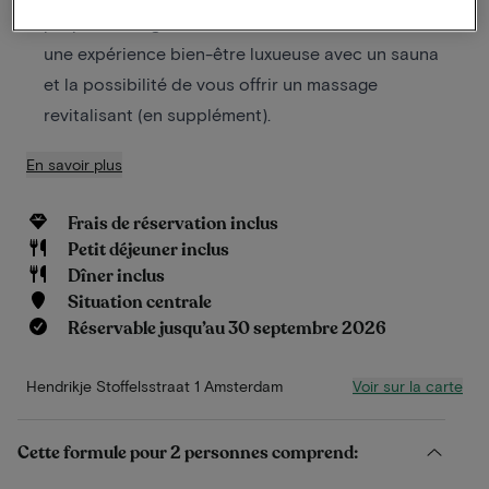
propose une gamme d’installations, notamment
une expérience bien-être luxueuse avec un sauna
et la possibilité de vous offrir un massage
revitalisant (en supplément).
En savoir plus
Frais de réservation inclus
Petit déjeuner inclus
Dîner inclus
Situation centrale
Réservable jusqu’au 30 septembre 2026
Voir sur la carte
Hendrikje Stoffelsstraat 1 Amsterdam
Cette formule pour 2 personnes comprend: