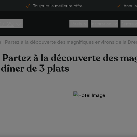
Toujours la meilleure offre
Annulat
17 29
Hôtels
Inspiration
Centre 
| Partez à la découverte des magnifiques environs de la Drent
 Partez à la découverte des ma
 dîner de 3 plats