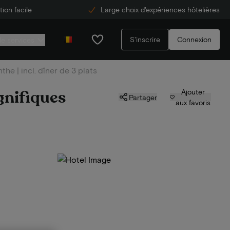
ion facile
Large choix d'expériences hôtelières
S'inscrire
Connexion
de services
he | incl. dîner de 3 plats
gnifiques
Ajouter
Partager
aux favoris