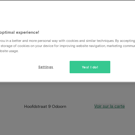
optimal experience!
ou in a better and more personal way with cookies and similar techniques. By acceptin
 storage of cookies on your device for improving website navigation, marketing commu
bsite usage.
Settings
Yes! I do!
Voir sur la carte
Hoofdstraat 9 Odoorn