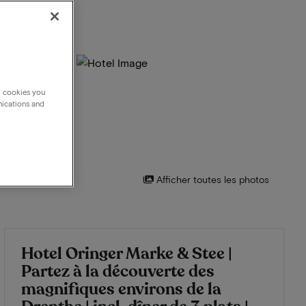
g cookies you
nications and
Afficher toutes les photos
Hotel Oringer Marke & Stee |
Partez à la découverte des
magnifiques environs de la