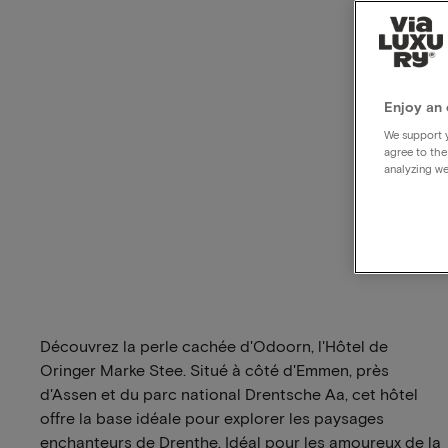
Enjoy an 
We support y
agree to the
analyzing we
Découvrez la perle cachée d'Odoorn, l'Hôtel de
Oringer Marke Stee. Situé à côté d'Emmen, près
d'Assen et du parc national Drentsche Aa, cet hôtel
offre la base idéale pour explorer les paysages
enchanteurs de Drenthe. Idéal pour les amoureux de la