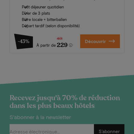
Petit déjeuner quotidien
Dîner de 3 plats
Bière locale + bitterballen
Départ tardif (selon disponibilité)
401
-43%
Découvrir
229
À partir de
Recevez jusqu'à 70% de réduction
dans les plus beaux hôtels
S'abonner à la newsletter
S'abonner