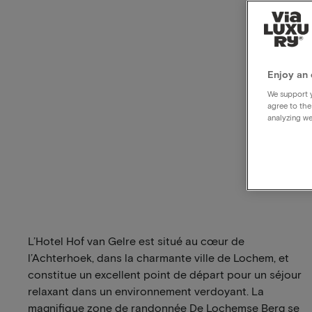
Enjoy an 
We support y
agree to the
analyzing we
L’Hotel Hof van Gelre est situé au cœur de
l’Achterhoek, dans la charmante ville de Lochem, et
constitue un excellent point de départ pour un séjour
relaxant dans un environnement verdoyant. La
magnifique zone de randonnée De Lochemse Berg se