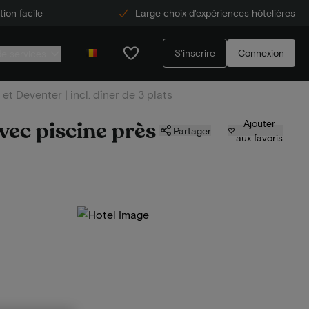
ion facile
Large choix d'expériences hôtelières
S'inscrire
Connexion
de services
t Deventer | incl. dîner de 3 plats
vec piscine près
Ajouter
Partager
aux favoris