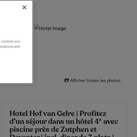
g cookies you
nications and
Afficher toutes les photos
Hotel Hof van Gelre | Profitez
d’un séjour dans un hôtel 4* avec
piscine près de Zutphen et