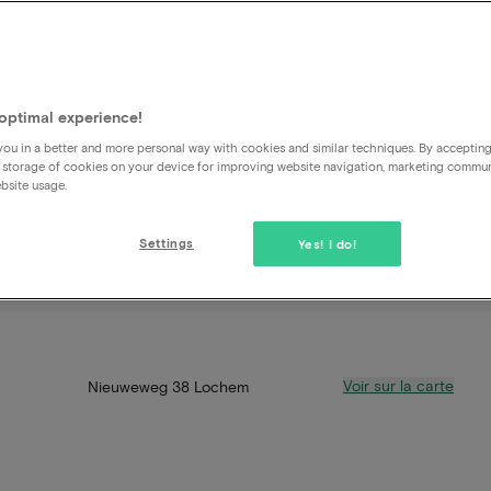
optimal experience!
ou in a better and more personal way with cookies and similar techniques. By acceptin
 storage of cookies on your device for improving website navigation, marketing commu
bsite usage.
Settings
Yes! I do!
Voir sur la carte
Nieuweweg 38 Lochem