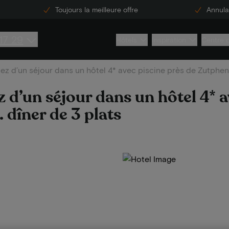
Toujours la meilleure offre
Annulat
17 29
Hôtels
Inspiration
Centre 
tez d’un séjour dans un hôtel 4* avec piscine près de Zutphen e
z d’un séjour dans un hôtel 4* a
. dîner de 3 plats