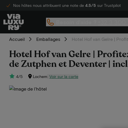
Nos hôtes nous attribuent une note de
4.5/5
sur Trustpilot
Besoin d'aide ?
+32 3 300 
Accueil
Emballages
Hotel Hof van Gelre | Profi
Hotel Hof van Gelre | Profite
de Zutphen et Deventer | incl
4/5
Lochem
Voir sur la carte