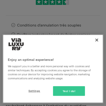
Conditions d'annulation très souples
Profitez instantanément de fortes remises
Les membres VIP bénéficient d'offres
spéciales
Enjoy an optimal experience!
L’Hotel De Kommel est situé au cœur verdoyant de la
We support you in a better and more personal way with cookies and
similar techniques. By accepting cookies you agree to the storage of
région des Fourons, une région réputée pour ses
cookies on your device for improving website navigation, marketing
collines vallonnées, ses villages pittoresques et sa
communications and analyzing website usage.
nature paisible. Vous y séjournerez dans un cadre
chaleureux où l’hospitalité, le confort et la détente
Settings
Yes! I do!
occupent une place centrale. Son emplacement rural
en fait une destination idéale pour ceux qui
souhaitent échapper à l’agitation du quotidien.