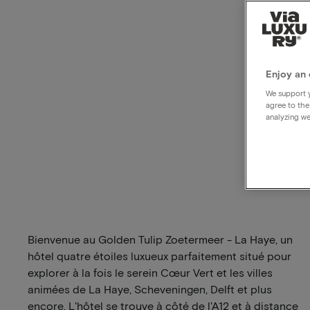
Enjoy an 
We support y
agree to the
analyzing we
Bienvenue au Golden Tulip Zoetermeer - La Haye, un
hôtel quatre étoiles luxueux parfaitement situé pour
explorer à la fois le serein Cœur Vert et les villes
animées de La Haye, Scheveningen, Delft et plus
encore. L'hôtel se trouve à côté de l'A12 et à distance