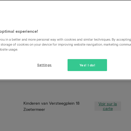
optimal experience!
ou in a better and more personal way with cookies and similar techniques. By acceptin
 storage of cookies on your device for improving website navigation, marketing commu
bsite usage.
Settings
Yes! I do!
Kinderen van Versteegplein 18
Voir sur la
carte
Zoetermeer