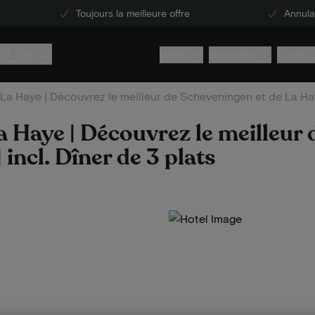
Toujours la meilleure offre
Annulat
17 29
Hôtels
Inspiration
Centre 
La Haye | Découvrez le meilleur de Scheveningen et de La Haye
 Haye | Découvrez le meilleur 
incl. Dîner de 3 plats