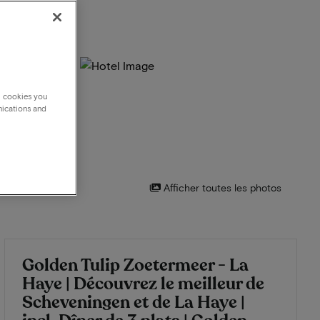
g cookies you
nications and
Afficher toutes les photos
Golden Tulip Zoetermeer - La
Haye | Découvrez le meilleur de
Scheveningen et de La Haye |