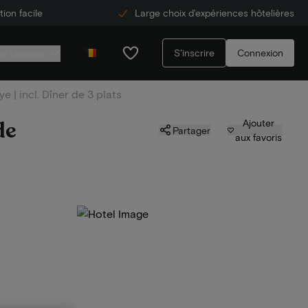
ion facile
Large choix d'expériences hôtelières
S'inscrire
Connexion
de services
 | incl. Dîner de 3 plats
de
Ajouter
Partager
aux favoris