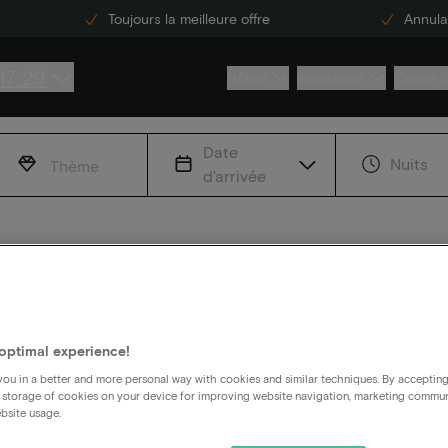
Toujours la meilleure offre
Annulat
17 29
Hôtels
Inspiration
Centre 
Date
Nuits
Thème
d'arrivée
optimal experience!
rangemen
ou in a better and more personal way with cookies and similar techniques. By acceptin
 storage of cookies on your device for improving website navigation, marketing commu
bsite usage.