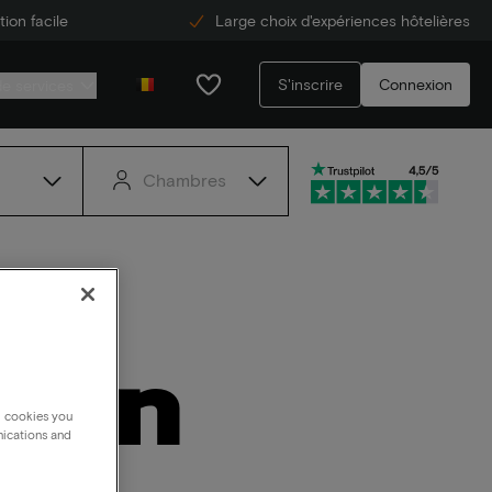
ion facile
Large choix d'expériences hôtelières
S'inscrire
Connexion
de services
Chambres
ten
g cookies you
nications and