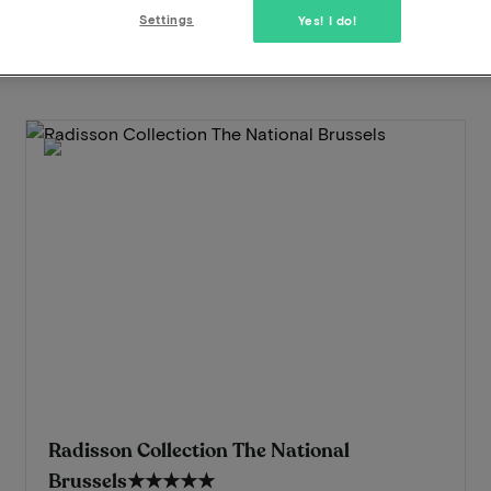
Settings
Yes! I do!
Radisson Collection The National
Brussels
★★★★★