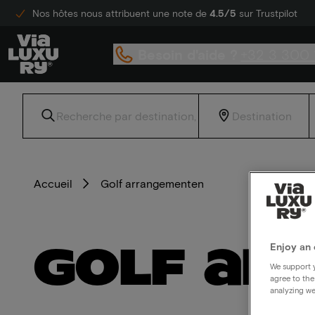
Nos hôtes nous attribuent une note de
4.5/5
sur Trustpilot
Besoin d'aide ?
+32 3 300 
Accueil
Golf arrangementen
Enjoy an 
Golf ar
We support y
agree to the
analyzing we