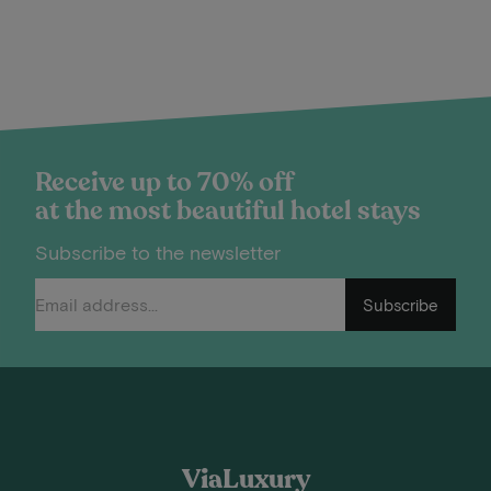
Receive up to 70% off
at the most beautiful hotel stays
Subscribe to the newsletter
Subscribe
ViaLuxury