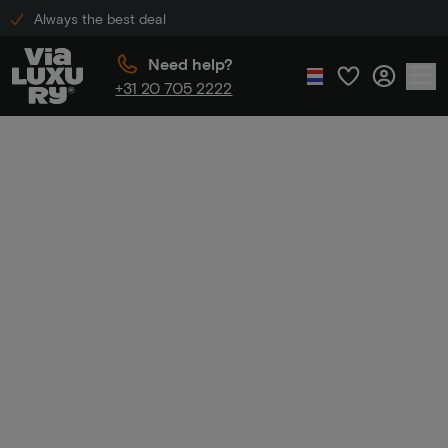
Always the best deal
Need help?
+31 20 705 2222
Home
Over ViaLuxury
Over
ViaLuxury