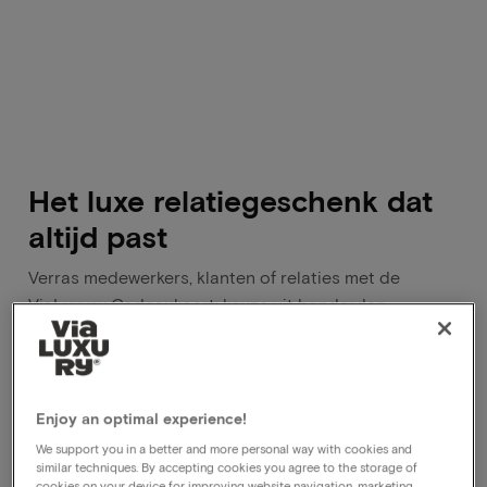
Het luxe relatiegeschenk dat
altijd past
Verras medewerkers, klanten of relaties met de
ViaLuxury Cadeaukaart: keuze uit honderden
bijzondere hotel experiences. De cadeaukaart kan
digitaal of fysiek geleverd worden.
Enjoy an optimal experience!
Vraag vrijblijvende offerte aan
We support you in a better and more personal way with cookies and
similar techniques. By accepting cookies you agree to the storage of
cookies on your device for improving website navigation, marketing