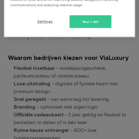
Bestel direct
communications and analyzing website usage.
Settings
Yes! I do!
Afbeelding van een voorbeeld verpakking.
Waarom bedrijven kiezen voor ViaLuxury
Flexibel inzetbaar
– eindejaarsgeschenk,
jubileumcadeau of relatiecadeau.
Luxe uitstraling
– digitale of fysieke kaart met
premium design.
Snel geregeld
– van aanvraag tot levering.
Branding
– optioneel met eigen logo.
Officiële cadeaukaart
- 2 jaar geldig en flexibel te
besteden, in delen of in één keer
Ruime keuze ontvanger
- 600+ luxe
hotelarrangementen