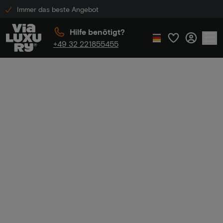
Immer das beste Angebot
Hilfe benötigt?
+49 32 221855455
Home
Luxus-Boutique-Hotels
Luxus-Boutique-
Hotels