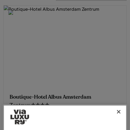
Boutique-Hotel Albus Amsterdam
Zentrum
★★★★
Amsterdam, Niederlande
3-Tägiger kulinarischer Aufenthalt im Herzen der Stadt | inkl.
6-Gänge-Abendessen (Guide MICHELIN)