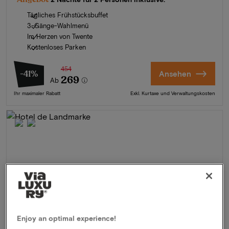
Tägliches Frühstücksbuffet
3-Gänge-Wahlmenü
Im Herzen von Twente
Kostenloses Parken
454
-41%
Ansehen
269
Ab
Ihr maximaler Rabatt
Exkl. Kurtaxe und Verwaltungskosten
Enjoy an optimal experience!