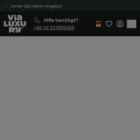
Immer das beste Angebot
Hilfe benötigt?
+49 32 221855455
Home
Whirlpool im Zimmer
Whirlpool im
Zimmer