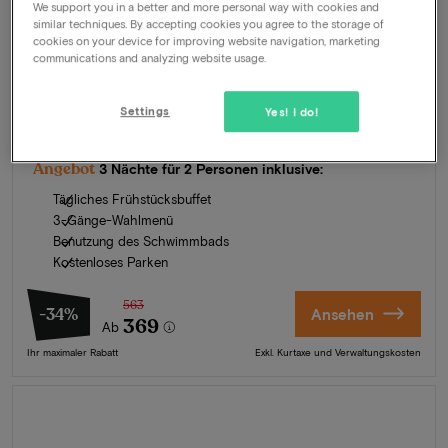
We support you in a better and more personal way with cookies and
similar techniques. By accepting cookies you agree to the storage of
cookies on your device for improving website navigation, marketing
communications and analyzing website usage.
Hotel de Landmarke
★★★★
Ootmarsum, Niederlande
Settings
Yes! I do!
Miniferien im Herzen der Landschaft von Twente
Angebot
3 Nächte für 2 Personen inklusive:
Tägliches Frühstücksbuffet
3-Gänge-Wahlmenü
Benutzung des Schwimmbads
Kostenloses Parken
563
-34%
Ansehen
369
Ab
Ihr maximaler Rabatt
Exkl. Kurtaxe und Verwaltungskosten
Sommer in Zeeland