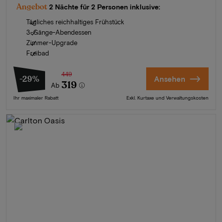
Angebot
2 Nächte für 2 Personen inklusive:
Tägliches reichhaltiges Frühstück
3-Gänge-Abendessen
Zimmer-Upgrade
Freibad
449
-29%
Ansehen
319
Ab
Ihr maximaler Rabatt
Exkl. Kurtaxe und Verwaltungskosten