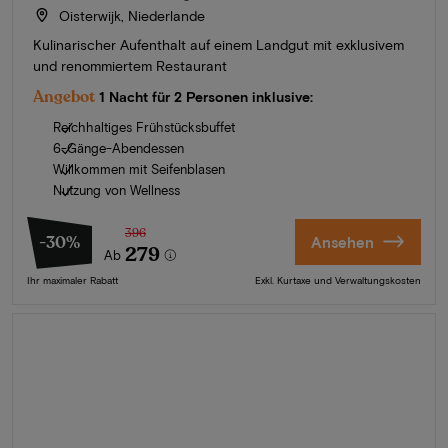
Oisterwijk, Niederlande
Kulinarischer Aufenthalt auf einem Landgut mit exklusivem
und renommiertem Restaurant
Angebot
1 Nacht für 2 Personen inklusive:
Reichhaltiges Frühstücksbuffet
6-Gänge-Abendessen
Willkommen mit Seifenblasen
Nutzung von Wellness
396
-30%
Ansehen
279
Ab
Ihr maximaler Rabatt
Exkl. Kurtaxe und Verwaltungskosten
Sommer in Zeeland
Entdecken Sie unsere schönsten Hotels