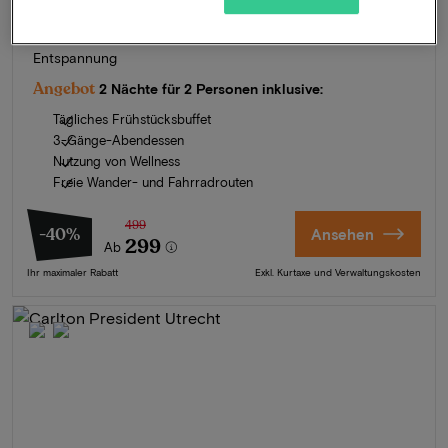
Oisterwijk, Niederlande
3-Tage-Entspannung in einer Oase der Natur und
Entspannung
Angebot
2 Nächte für 2 Personen inklusive:
Tägliches Frühstücksbuffet
3-Gänge-Abendessen
Nutzung von Wellness
Freie Wander- und Fahrradrouten
499
-40%
Ansehen
299
Ab
Ihr maximaler Rabatt
Exkl. Kurtaxe und Verwaltungskosten