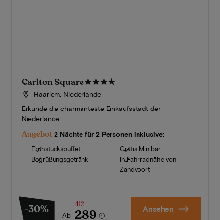
Carlton Square
★★★★
Haarlem, Niederlande
Erkunde die charmanteste Einkaufsstadt der
Niederlande
Angebot
2 Nächte für 2 Personen inklusive:
Frühstücksbuffet
Gratis Minibar
Begrüßungsgetränk
In Fahrradnähe von
Zandvoort
412
-30%
Ansehen
289
Ab