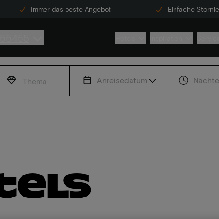
Immer das beste Angebot
Einfache Storni
855455
Hotels
Inspiration
Servic
Anreisedatum
Nächte
Thema
tels