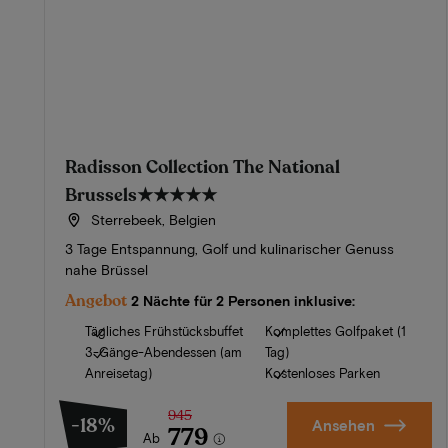
Radisson Collection The National
Brussels
★★★★★
Sterrebeek, Belgien
3 Tage Entspannung, Golf und kulinarischer Genuss
nahe Brüssel
Angebot
2 Nächte für 2 Personen inklusive:
Tägliches Frühstücksbuffet
Komplettes Golfpaket (1
3-Gänge-Abendessen (am
Tag)
Anreisetag)
Kostenloses Parken
945
-18%
Ansehen
779
Ab