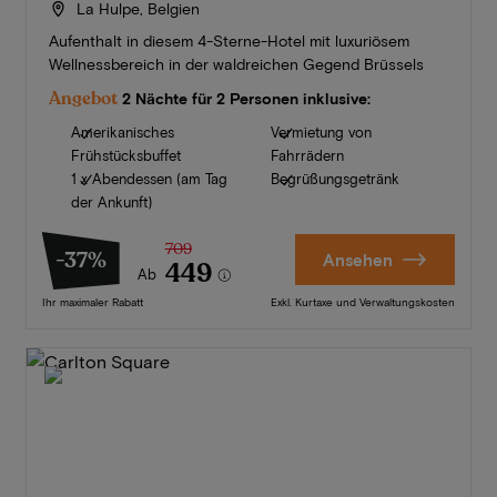
La Hulpe, Belgien
Aufenthalt in diesem 4-Sterne-Hotel mit luxuriösem
Wellnessbereich in der waldreichen Gegend Brüssels
Angebot
2 Nächte für 2 Personen inklusive:
Amerikanisches
Vermietung von
Frühstücksbuffet
Fahrrädern
1 x Abendessen (am Tag
Begrüßungsgetränk
der Ankunft)
709
-37%
Ansehen
449
Ab
Ihr maximaler Rabatt
Exkl. Kurtaxe und Verwaltungskosten