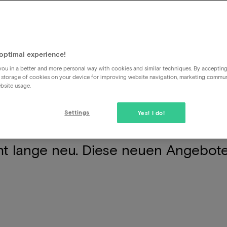
nser Angebot immer aktuell ist und 
optimal experience!
otels. Auf diese Weise erfährst du a
ou in a better and more personal way with cookies and similar techniques. By acceptin
 storage of cookies on your device for improving website navigation, marketing commu
s ist, dass es oft interessante Sond
bsite usage.
n mit Wellness oder eine Nacht mit
Settings
Yes! I do!
er Übersicht und buche interessant
cht lange neu. Diese neuen Angebote 