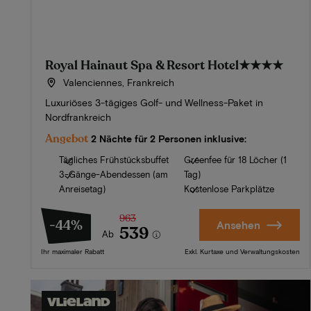
Royal Hainaut Spa & Resort Hotel
★★★★
Valenciennes, Frankreich
Luxuriöses 3-tägiges Golf- und Wellness-Paket in
Nordfrankreich
Angebot
2 Nächte für 2 Personen inklusive:
Tägliches Frühstücksbuffet
Greenfee für 18 Löcher (1
3-Gänge-Abendessen (am
Tag)
Anreisetag)
Kostenlose Parkplätze
963
-44%
Ansehen
539
Ab
Ihr maximaler Rabatt
Exkl. Kurtaxe und Verwaltungskosten
Vlieland