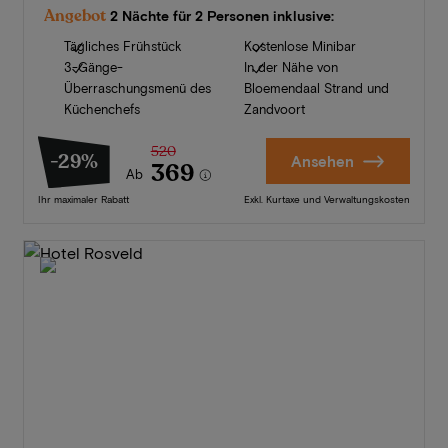
Angebot
2 Nächte für 2 Personen inklusive:
Tägliches Frühstück
Kostenlose Minibar
3-Gänge-
In der Nähe von
Überraschungsmenü des
Bloemendaal Strand und
Küchenchefs
Zandvoort
520
-29%
Ansehen
369
Ab
Ihr maximaler Rabatt
Exkl. Kurtaxe und Verwaltungskosten