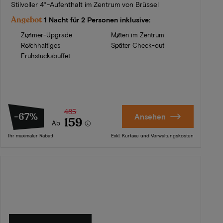
Stilvoller 4*-Aufenthalt im Zentrum von Brüssel
Angebot
1 Nacht für 2 Personen inklusive:
Zimmer-Upgrade
Mitten im Zentrum
Reichhaltiges
Später Check-out
Frühstücksbuffet
485
-67%
Ansehen
159
Ab
Ihr maximaler Rabatt
Exkl. Kurtaxe und Verwaltungskosten
Sommer in Zeeland
Entdecken Sie unsere schönsten Hotels