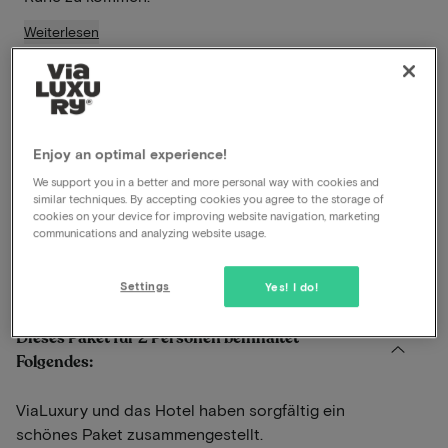
Weiterlesen
Nur 15 Minuten von Den Bosch entfernt
Wunderschöne Umgebung zum Wandern und
Radfahren
Inklusive Frühstück
Enjoy an optimal experience!
Inklusive Abendessen
We support you in a better and more personal way with cookies and
Später Check-out
similar techniques. By accepting cookies you agree to the storage of
cookies on your device for improving website navigation, marketing
Gratis Parkplätze
communications and analyzing website usage.
Anzeigen auf der Karte
Gravin 38 Nieuwkuijk
Settings
Yes! I do!
Dieses Paket für 2 Personen beinhaltet
Folgendes:
ViaLuxury und das Hotel haben sorgfältig ein
schönes Paket zusammengestellt.