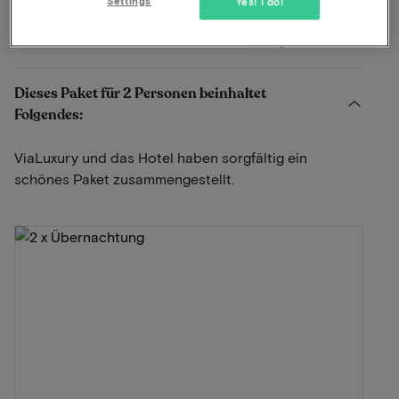
Settings
Yes! I do!
Anzeigen auf der Karte
Waterstraat 1 Slenaken
Dieses Paket für 2 Personen beinhaltet
Folgendes:
ViaLuxury und das Hotel haben sorgfältig ein
schönes Paket zusammengestellt.