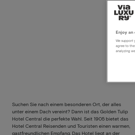
Enjoy an 
We support y
agree to the
analyzing we
Suchen Sie nach einem besonderen Ort, der alles
unter einem Dach vereint? Dann ist das Golden Tulip
Hotel Central die perfekte Wahl. Seit 1905 bietet das
Hotel Central Reisenden und Touristen einen warmen,
gastfreundlichen Empfang. Das Hotel liegt an der