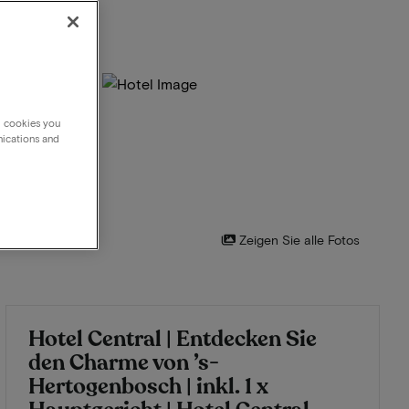
g cookies you
nications and
Zeigen Sie alle Fotos
Hotel Central | Entdecken Sie
den Charme von ’s-
Hertogenbosch | inkl. 1 x