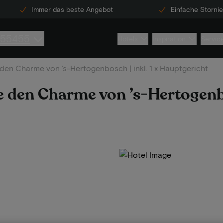
Immer das beste Angebot
Einfache Storni
855455
Hotels
Inspiration
Servic
 den Charme von ’s-Hertogenbosch | inkl. 1 x Hauptgericht
e den Charme von ’s-Hertogenbos