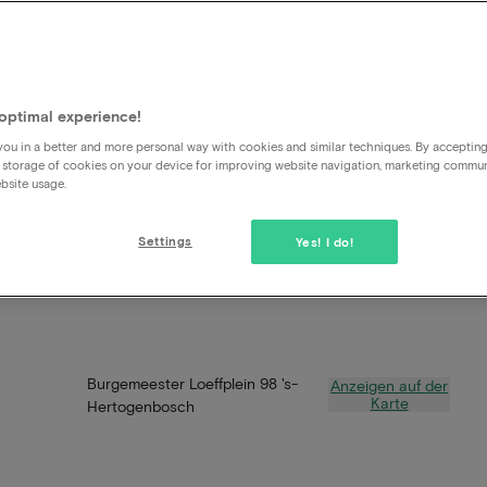
optimal experience!
ou in a better and more personal way with cookies and similar techniques. By acceptin
 storage of cookies on your device for improving website navigation, marketing commu
bsite usage.
Settings
Yes! I do!
Burgemeester Loeffplein 98 's-
Anzeigen auf der
Karte
Hertogenbosch