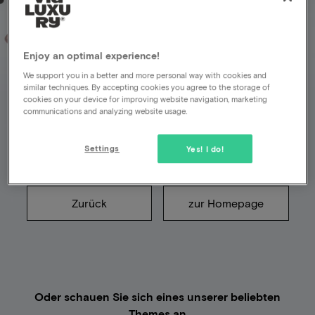
Enjoy an optimal experience!
Leider ist etwas schief
We support you in a better and more personal way with cookies and
similar techniques. By accepting cookies you agree to the storage of
gelaufen
cookies on your device for improving website navigation, marketing
communications and analyzing website usage.
Die Seite, nach der Sie gesucht haben, existiert
Settings
Yes! I do!
nicht (mehr)
Zurück
zur Homepage
Oder schauen Sie sich eines unserer beliebten
Themes an