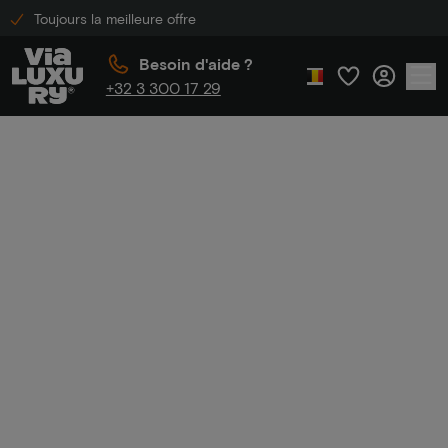
Toujours la meilleure offre
Besoin d'aide ?
+32 3 300 17 29
Accueil
Week-end escapade
Week-end
escapade