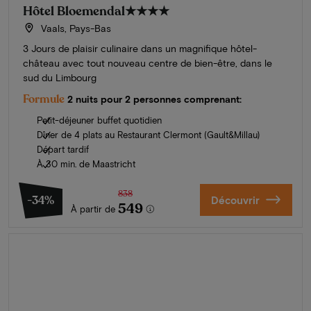
Hôtel Bloemendal
★★★★
Vaals, Pays-Bas
3 Jours de plaisir culinaire dans un magnifique hôtel-
château avec tout nouveau centre de bien-être, dans le
sud du Limbourg
Formule
2 nuits pour 2 personnes comprenant:
Petit-déjeuner buffet quotidien
Dîner de 4 plats au Restaurant Clermont (Gault&Millau)
Départ tardif
À 30 min. de Maastricht
838
-34%
Découvrir
549
À partir de
L'été en Zélande
Découvrez nos plus beaux hôtels