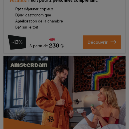
Formule
1 nuit pour 2 personnes comprenant:
Petit déjeuner copieux
Dîner gastronomique
Amélioration de la chambre
Bar sur le toit
420
-43%
Découvrir
239
À partir de
Amsterdam