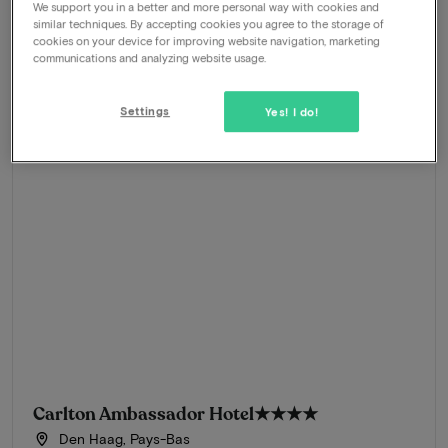
We support you in a better and more personal way with cookies and
similar techniques. By accepting cookies you agree to the storage of
Réservez dès maintenant
cookies on your device for improving website navigation, marketing
communications and analyzing website usage.
Settings
Yes! I do!
Carlton Ambassador Hotel
★★★★
Den Haag, Pays-Bas