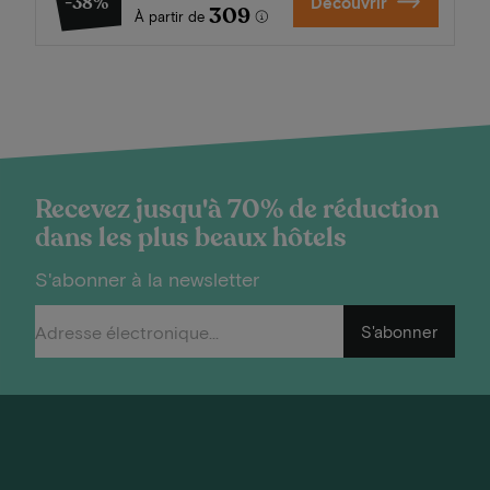
-38%
Découvrir
309
À partir de
Recevez jusqu'à 70% de réduction
dans les plus beaux hôtels
S'abonner à la newsletter
S'abonner