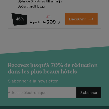
Dîner de 3 plats au Ultramarijn
Départ tardif jusqu
571
-46%
Découvrir
309
À partir de
Recevez jusqu'à 70% de réduction
dans les plus beaux hôtels
S'abonner à la newsletter
S'abonner