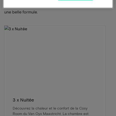
ViaLuxury et l'hôtel ont soigneusement mis au point
une belle formule.
3 x Nuitée
Découvrez la chaleur et le confort de la Cosy
Room du Van Oys Maastricht. La chambre est