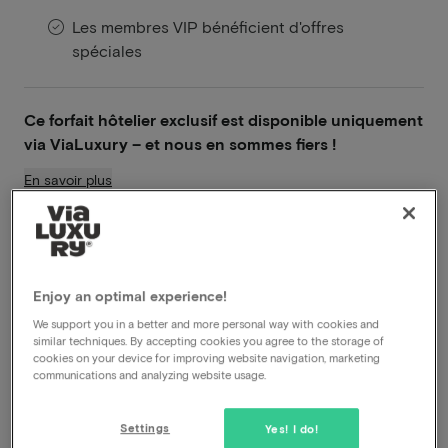
Les membres VIP bénéficient d'offres
spéciales
Ce forfait hôtelier exclusif est disponible uniquement
via ViaLuxury – et nous en sommes fiers !
En savoir plus
Bien-être
Petit déjeuner inclus
Dîner inclus
Enjoy an optimal experience!
Proche de Maastricht
We support you in a better and more personal way with cookies and
similar techniques. By accepting cookies you agree to the storage of
Voir sur la carte
Kasteellaan 1 Eijsden
cookies on your device for improving website navigation, marketing
communications and analyzing website usage.
Cette formule pour 2 personnes comprend:
Settings
Yes! I do!