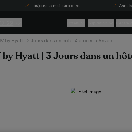
Toujours la meilleure offre
Annulat
17 29
Hôtels
Inspiration
Centre 
V by Hyatt | 3 Jours dans un hôtel 4 étoiles à Anvers
by Hyatt | 3 Jours dans un hôte