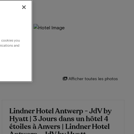
g cookies you
nications and
Afficher toutes les photos
Lindner Hotel Antwerp - JdV by
Hyatt | 3 Jours dans un hôtel 4
étoiles à Anvers | Lindner Hotel