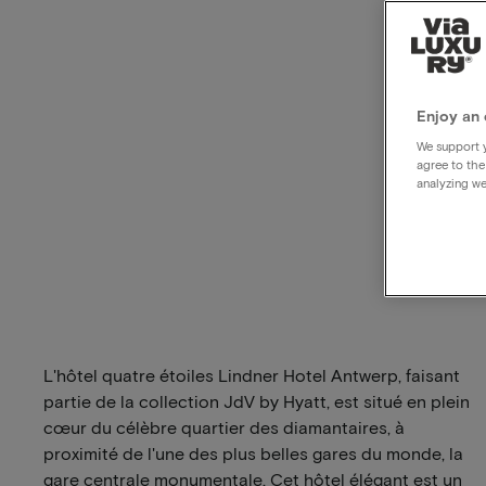
Enjoy an 
We support y
agree to the
analyzing we
L'hôtel quatre étoiles Lindner Hotel Antwerp, faisant
partie de la collection JdV by Hyatt, est situé en plein
cœur du célèbre quartier des diamantaires, à
proximité de l'une des plus belles gares du monde, la
gare centrale monumentale. Cet hôtel élégant est un