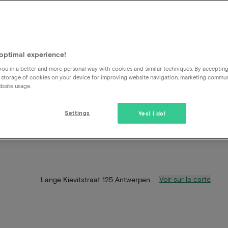
optimal experience!
ou in a better and more personal way with cookies and similar techniques. By acceptin
 storage of cookies on your device for improving website navigation, marketing commu
bsite usage.
Settings
Yes! I do!
Voir sur la carte
Lange Kievitstraat 125 Antwerpen