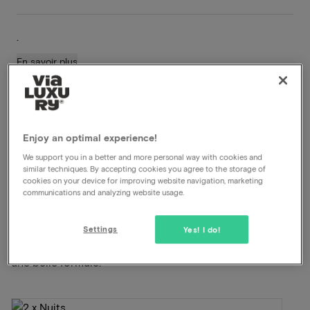
.
En savoir plus
Restaurant à la carte
Dîner inclus
Petit déjeuner inclus
Enjoy an optimal experience!
We support you in a better and more personal way with cookies and
Voir sur la carte
Bovenstraat 2 Bronkhorst
similar techniques. By accepting cookies you agree to the storage of
cookies on your device for improving website navigation, marketing
communications and analyzing website usage.
Cette formule pour 2 personnes comprend:
Settings
Yes! I do!
ViaLuxury et l'hôtel ont soigneusement mis au point
une belle formule.