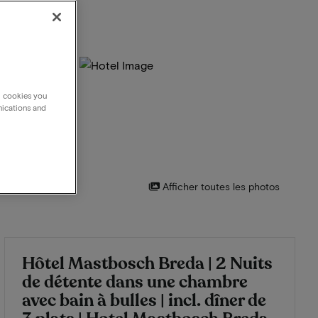
g cookies you
nications and
Afficher toutes les photos
Hôtel Mastbosch Breda | 2 Nuits
de détente dans une chambre
avec bain à bulles | incl. dîner de