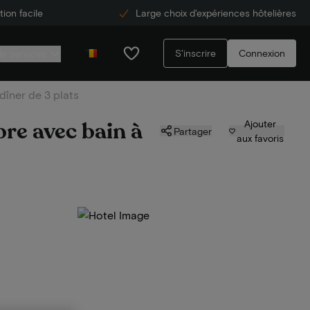
ion facile
Large choix d'expériences hôtelières
S'inscrire
Connexion
de services
dîner de 3 plats
re avec bain à
Ajouter
Partager
aux favoris