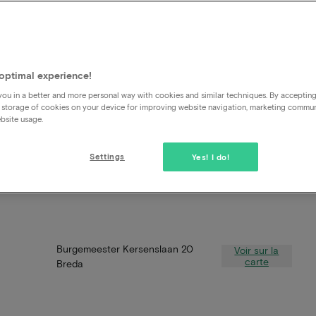
optimal experience!
ou in a better and more personal way with cookies and similar techniques. By acceptin
 storage of cookies on your device for improving website navigation, marketing commu
bsite usage.
Settings
Yes! I do!
Burgemeester Kersenslaan 20
Voir sur la
carte
Breda