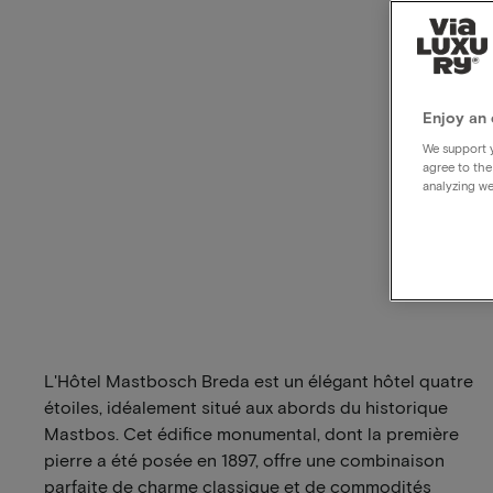
Enjoy an 
We support y
agree to the
analyzing we
L'Hôtel Mastbosch Breda est un élégant hôtel quatre
étoiles, idéalement situé aux abords du historique
Mastbos. Cet édifice monumental, dont la première
pierre a été posée en 1897, offre une combinaison
parfaite de charme classique et de commodités