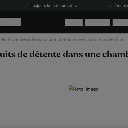
Toujours la meilleure offre
Annulat
17 29
Hôtels
Inspiration
Centre 
Nuits de détente dans une chambre avec bain à bulles | incl. 
uits de détente dans une chamb