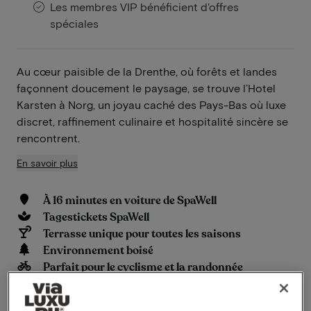
Les membres VIP bénéficient d'offres
spéciales
Au cœur paisible de la Drenthe, où forêts et landes
façonnent doucement le paysage, se trouve l’Hotel
Karsten à Norg, un joyau caché des Pays-Bas où luxe
discret, raffinement culinaire et hospitalité sincère se
rencontrent.
En savoir plus
À 16 minutes en voiture de SpaWell
Tagestickets SpaWell
Terrasse unique pour toutes les saisons
Environnement boisé
Parfait pour le cyclisme et la randonnée
Emplacement historique
Bien-être