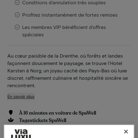
Conditions d'annulation très souples
Profitez instantanément de fortes remises
Les membres VIP bénéficient d'offres
spéciales
Au cœur paisible de la Drenthe, où forêts et landes
façonnent doucement le paysage, se trouve l’Hotel
Karsten à Norg, un joyau caché des Pays-Bas où luxe
discret, raffinement culinaire et hospitalité sincère se
rencontrent.
En savoir plus
À 16 minutes en voiture de SpaWell
Tagestickets SpaWell
Terrasse unique pour toutes les saisons
Environnement boisé