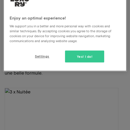
Parfait pour le cyclisme et la randonnée
Emplacement historique
Bien-être
Enjoy an optimal experience!
We support you in a better and more personal way with cookies and
similar techniques. By accepting cookies you agree to the storage of
Voir sur la carte
Brink 6 Norg
cookies on your device for improving website navigation, marketing
communications and analyzing website usage.
Cette formule pour 2 personnes comprend:
Settings
Yes! I do!
ViaLuxury et l'hôtel ont soigneusement mis au point
une belle formule.