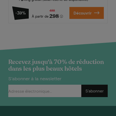
488
-39%
Découvrir
298
À partir de
Recevez jusqu'à 70% de réduction
dans les plus beaux hôtels
S'abonner à la newsletter
S'abonner