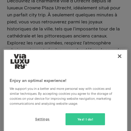
Découvrez la charmante ville d'Utrecht depuis le
luxueux Crowne Plaza Utrecht, idéalement situé pour
un parfait city trip. À seulement quelques minutes à
pied, vous vous retrouverez parmi les joyaux
historiques de la ville, tels que l'imposante tour de la
cathédrale et les pittoresques anciens canaux.
Explorez les rues animées, respirez l'atmosphère
urbaine unique et régalez-vous des délices locaux des
marchés à proximité.
En savoir plus
Enjoy an optimal experience!
Centre-ville d'Utrecht
We support you in a better and more personal way with cookies and
Restaurant à la carte
similar techniques. By accepting cookies you agree to the storage of
Petit déjeuner inclus
cookies on your device for improving website navigation, marketing
Départ tardif
communications and analyzing website usage.
Voir sur la carte
Catharijne Esplanade 13 Utrecht
Settings
Yes! I do!