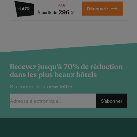
668
-56%
Découvrir
296
À partir de
Recevez jusqu'à 70% de réduction
dans les plus beaux hôtels
S'abonner à la newsletter
S'abonner