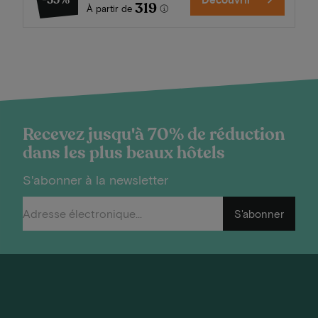
-35%
319
À partir de
Recevez jusqu'à 70% de réduction
dans les plus beaux hôtels
S'abonner à la newsletter
S'abonner