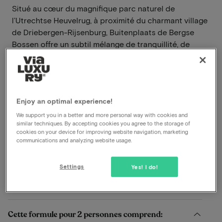
Situé au cœur du magnifique parc naturel de
l’Utrechtse Heuvelrug, à proximité du charmant village
de Driebergen-Rijsenburg, Buitenplaats de Bergse
Bossen offre un subtil mélange de tranquillité, de
nature et de confort moderne.
En savoir plus
Magnifique environnement pour la randonnée et
Enjoy an optimal experience!
le vélo
We support you in a better and more personal way with cookies and
Petit déjeuner inclus
similar techniques. By accepting cookies you agree to the storage of
cookies on your device for improving website navigation, marketing
Dîner inclus
communications and analyzing website usage.
Départ tardif
Parking gratuit
Settings
Yes! I do!
Voir sur la carte
Traaij 299 Driebergen-Rijsenburg
Cette formule pour 2 personnes comprend: