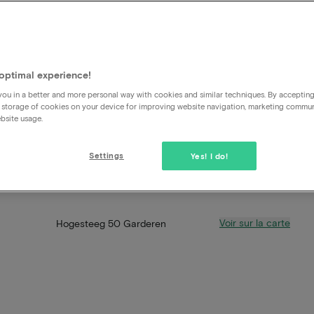
optimal experience!
ou in a better and more personal way with cookies and similar techniques. By acceptin
 storage of cookies on your device for improving website navigation, marketing commu
bsite usage.
Settings
Yes! I do!
Voir sur la carte
Hogesteeg 50 Garderen