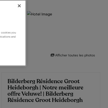
g cookies you
nications and
Afficher toutes les photos
Bilderberg Résidence Groot
Heideborgh | Notre meilleure
offre Veluwe! | Bilderberg
Résidence Groot Heideborgh