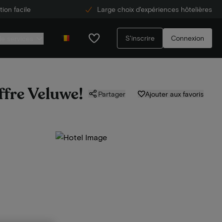
ion facile
Large choix d'expériences hôtelières
S'inscrire
Connexion
de services
ffre Veluwe!
Partager
Ajouter aux favoris