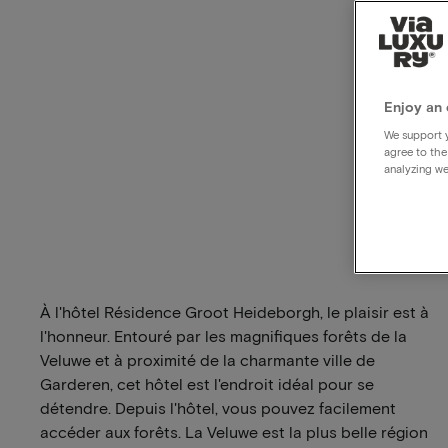
Enjoy an 
We support y
agree to the
analyzing we
À l'hôtel Résidence Groot Heideborgh, le plaisir est à
l'honneur. Entouré par les magnifiques forêts de la
Veluwe et à proximité de la charmante ville de
Garderen, cet hôtel est l'endroit idéal pour se
détendre. Depuis l'hôtel, vous pouvez facilement
accéder aux forêts. La Veluwe est la plus belle région