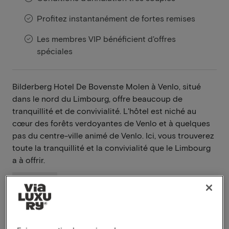
Profitez instantanément de fortes remises
Les membres VIP bénéficient d'offres
spéciales
Bilderberg Hotel De Bovenste Molen à Venlo, situé
dans le nord du Limbourg, offre beaucoup de
tranquillité et de convivialité. L'hôtel est niché au
cœur des forêts verdoyantes de Venlo et à quelques
pas du centre-ville animé de Venlo. Ici, vous trouverez
toute la tranquillité et la convivialité que le Limbourg
a à offrir.
En savoir plus
Environnement boisé
Piscine intérieure et sauna