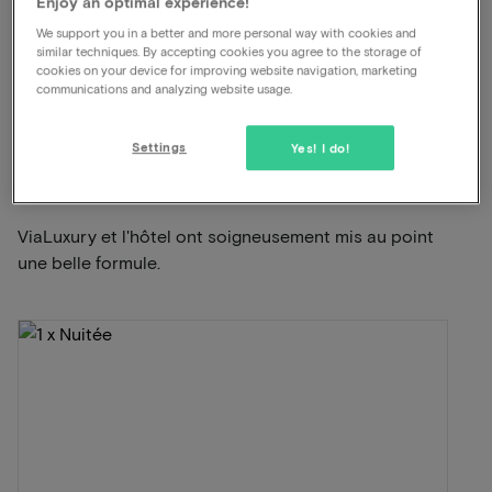
Animaux autorisés
Enjoy an optimal experience!
Dîner inclus
We support you in a better and more personal way with cookies and
similar techniques. By accepting cookies you agree to the storage of
Parking gratuit
cookies on your device for improving website navigation, marketing
communications and analyzing website usage.
Voir sur la carte
Bovenste Molenweg 12 Venlo
Settings
Yes! I do!
Cette formule pour 2 personnes comprend:
ViaLuxury et l'hôtel ont soigneusement mis au point
une belle formule.