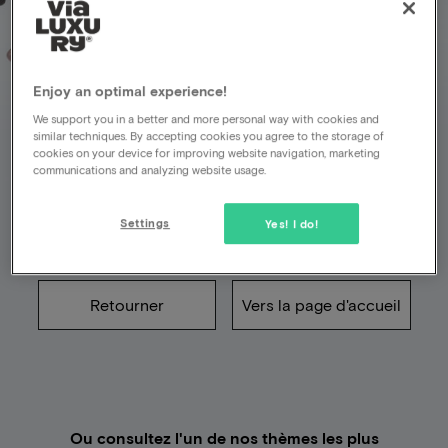
Enjoy an optimal experience!
Malheureusement,
We support you in a better and more personal way with cookies and
quelque chose n'a pas
similar techniques. By accepting cookies you agree to the storage of
cookies on your device for improving website navigation, marketing
communications and analyzing website usage.
fonctionné
Settings
Yes! I do!
La page recherchée n'existe pas (plus)
Retourner
Vers la page d'accueil
Ou consultez l'un de nos thèmes les plus