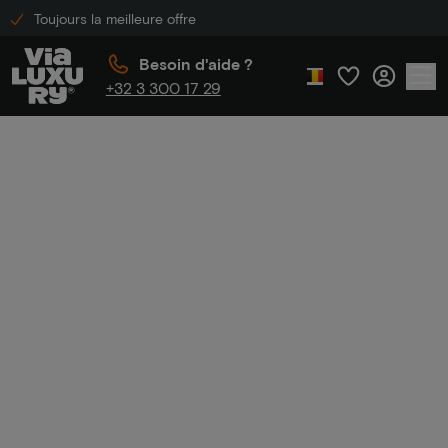
Toujours la meilleure offre
Besoin d'aide ?
+32 3 300 17 29
Accueil
Jacuzzi dans la chambre
Jacuzzi dans la
chambre