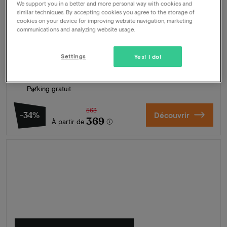
We support you in a better and more personal way with cookies and
Ootmarsum, Pays-Bas
similar techniques. By accepting cookies you agree to the storage of
cookies on your device for improving website navigation, marketing
Mini-vacances au cœur de la campagne de Twente
communications and analyzing website usage.
Formule
3 nuits pour 2 personnes comprenant:
Petit-déjeuner buffet quotidien
Settings
Yes! I do!
Dîner au choix de 3 plats
Utilisation de la piscine
Parking gratuit
563
-34%
Découvrir
369
À partir de
L'été en Zélande
Découvrez nos plus beaux hôtels