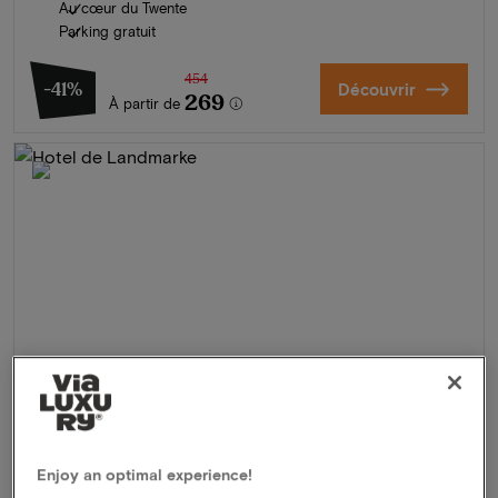
Au cœur du Twente
Parking gratuit
454
-41%
Découvrir
269
À partir de
Enjoy an optimal experience!
Hotel de Landmarke
★★★★