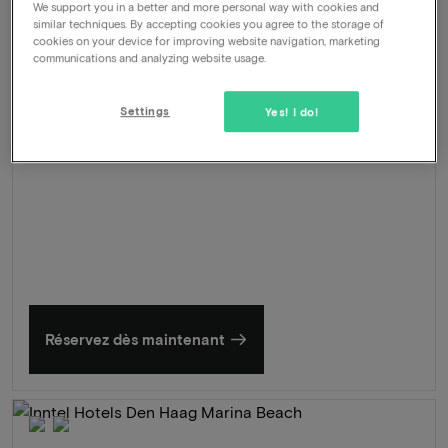
-44%
UNLOCK
We support you in a better and more personal way with cookies and
similar techniques. By accepting cookies you agree to the storage of
cookies on your device for improving website navigation, marketing
communications and analyzing website usage.
Settings
Yes! I do!
L'été en Zélande
Découvrez nos plus beaux hôtels
Réservez dès maintenant