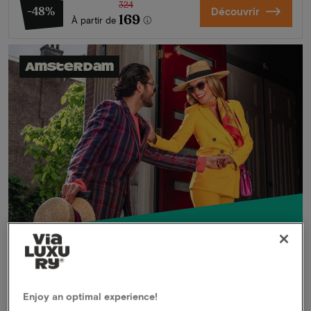
324
-48%
Découvrir
169
À partir de
Amsterdam
Secret deal
Members only
Enjoy an optimal experience!