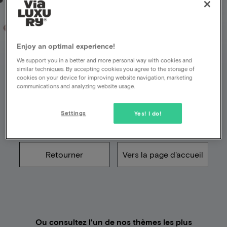
Enjoy an optimal experience!
Malheureusement,
We support you in a better and more personal way with cookies and
quelque chose n'a pas
similar techniques. By accepting cookies you agree to the storage of
cookies on your device for improving website navigation, marketing
communications and analyzing website usage.
fonctionné
Settings
Yes! I do!
La page recherchée n'existe pas (plus)
Retourner
Vers la page d'accueil
Ou consultez l'un de nos thèmes les plus